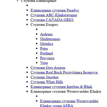
Ступени клинкерные
Клинкерные ступени Paradyz
Ступени ABC-Klinkergruppe
Ступени CAÑADA GRES
Ступени Exagres
Ardenas
Mediterraneo
Metalica
Petra
Portland
Provenza
Vega
Ступени Gres Aragon
Ступени Real Brick Республика Беларусь
Ступени Stroeher
Ступени White Hills
Клинкерные ступени Interbau & Blink
Клинкерные ступени Westerwaelder Klinker
Клинкерные ступени Westerwaelder
Klinker серия AERA