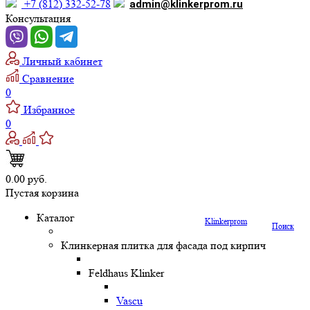
+7 (812) 332-52-78
admin@klinkerprom.ru
Консультация
Личный кабинет
Сравнение
0
Избранное
0
0.00 руб.
Пустая корзина
Каталог
Klinkerprom
Поиск
Клинкерная плитка для фасада под кирпич
Feldhaus Klinker
Vascu