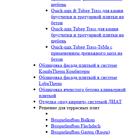
щебень
Quick-mix & Tubag Trass для камня,
брусчатки и тротуарной плитки на
бетон
Quick-mix Tubag Trass для камня,
брусчатки и тротуарной плитки на
щебень
Quick-mix Tubag Trass-TeMa с
применением дренажного мата на
бетон
Облицовка фасада плиткой в системе
KombiTherm Комбитерм
Облицовка фасада плиткой в системе
LobaTherm
Облицовка ячеистого бетона клинкерной
плиткой
Отделка «под кирпич» системой ДИАТ
Решение для террасных плит
Beispielaufbau Balkon
Beispielaufbau Flachdach
Beispielaufbau Garten (Rasen)