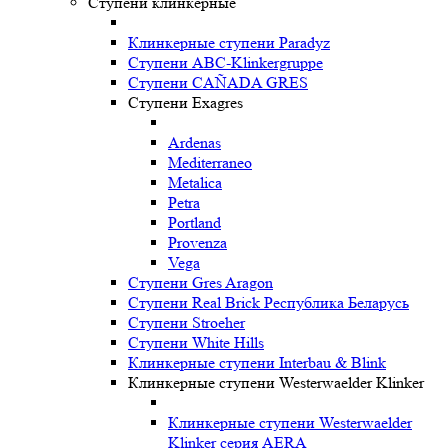
Ступени клинкерные
Клинкерные ступени Paradyz
Ступени ABC-Klinkergruppe
Ступени CAÑADA GRES
Ступени Exagres
Ardenas
Mediterraneo
Metalica
Petra
Portland
Provenza
Vega
Ступени Gres Aragon
Ступени Real Brick Республика Беларусь
Ступени Stroeher
Ступени White Hills
Клинкерные ступени Interbau & Blink
Клинкерные ступени Westerwaelder Klinker
Клинкерные ступени Westerwaelder
Klinker серия AERA