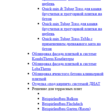
щебень
Quick-mix & Tubag Trass для камня,
брусчатки и тротуарной плитки на
бетон
Quick-mix Tubag Trass для камня,
брусчатки и тротуарной плитки на
щебень
Quick-mix Tubag Trass-TeMa с
применением дренажного мата на
бетон
Облицовка фасада плиткой в системе
KombiTherm Комбитерм
Облицовка фасада плиткой в системе
LobaTherm
Облицовка ячеистого бетона клинкерной
плиткой
Отделка «под кирпич» системой ДИАТ
Решение для террасных плит
Beispielaufbau Balkon
Beispielaufbau Flachdach
Beispielaufbau Garten (Rasen)