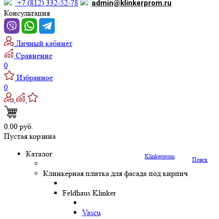
+7 (812) 332-52-78
admin@klinkerprom.ru
Консультация
Личный кабинет
Сравнение
0
Избранное
0
0.00 руб.
Пустая корзина
Каталог
Klinkerprom
Поиск
Клинкерная плитка для фасада под кирпич
Feldhaus Klinker
Vascu