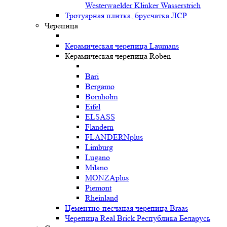
Westerwaelder Klinker Wasserstrich
Тротуарная плитка, брусчатка ЛСР
Черепица
Керамическая черепица Laumans
Керамическая черепица Roben
Bari
Bergamo
Bornholm
Eifel
ELSASS
Flandern
FLANDERNplus
Limburg
Lugano
Milano
MONZAplus
Piemont
Rheinland
Цементно-песчаная черепица Braas
Черепица Real Brick Республика Беларусь