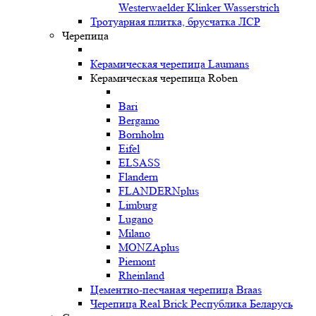
Westerwaelder Klinker Wasserstrich
Тротуарная плитка, брусчатка ЛСР
Черепица
Керамическая черепица Laumans
Керамическая черепица Roben
Bari
Bergamo
Bornholm
Eifel
ELSASS
Flandern
FLANDERNplus
Limburg
Lugano
Milano
MONZAplus
Piemont
Rheinland
Цементно-песчаная черепица Braas
Черепица Real Brick Республика Беларусь