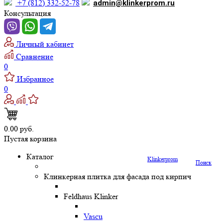
+7 (812) 332-52-78
admin@klinkerprom.ru
Консультация
Личный кабинет
Сравнение
0
Избранное
0
0.00 руб.
Пустая корзина
Каталог
Klinkerprom
Поиск
Клинкерная плитка для фасада под кирпич
Feldhaus Klinker
Vascu