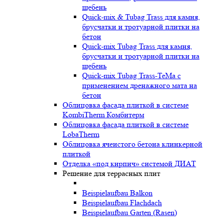
щебень
Quick-mix & Tubag Trass для камня,
брусчатки и тротуарной плитки на
бетон
Quick-mix Tubag Trass для камня,
брусчатки и тротуарной плитки на
щебень
Quick-mix Tubag Trass-TeMa с
применением дренажного мата на
бетон
Облицовка фасада плиткой в системе
KombiTherm Комбитерм
Облицовка фасада плиткой в системе
LobaTherm
Облицовка ячеистого бетона клинкерной
плиткой
Отделка «под кирпич» системой ДИАТ
Решение для террасных плит
Beispielaufbau Balkon
Beispielaufbau Flachdach
Beispielaufbau Garten (Rasen)