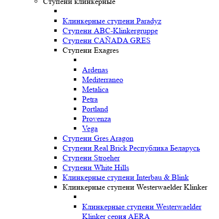
Ступени клинкерные
Клинкерные ступени Paradyz
Ступени ABC-Klinkergruppe
Ступени CAÑADA GRES
Ступени Exagres
Ardenas
Mediterraneo
Metalica
Petra
Portland
Provenza
Vega
Ступени Gres Aragon
Ступени Real Brick Республика Беларусь
Ступени Stroeher
Ступени White Hills
Клинкерные ступени Interbau & Blink
Клинкерные ступени Westerwaelder Klinker
Клинкерные ступени Westerwaelder
Klinker серия AERA