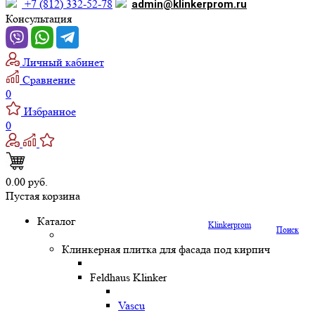
+7 (812) 332-52-78
admin@klinkerprom.ru
Консультация
Личный кабинет
Сравнение
0
Избранное
0
0.00 руб.
Пустая корзина
Каталог
Klinkerprom
Поиск
Клинкерная плитка для фасада под кирпич
Feldhaus Klinker
Vascu