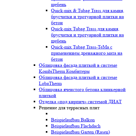
щебень
Quick-mix & Tubag Trass для камня,
брусчатки и тротуарной плитки на
бетон
Quick-mix Tubag Trass для камня,
брусчатки и тротуарной плитки на
щебень
Quick-mix Tubag Trass-TeMa с
применением дренажного мата на
бетон
Облицовка фасада плиткой в системе
KombiTherm Комбитерм
Облицовка фасада плиткой в системе
LobaTherm
Облицовка ячеистого бетона клинкерной
плиткой
Отделка «под кирпич» системой ДИАТ
Решение для террасных плит
Beispielaufbau Balkon
Beispielaufbau Flachdach
Beispielaufbau Garten (Rasen)