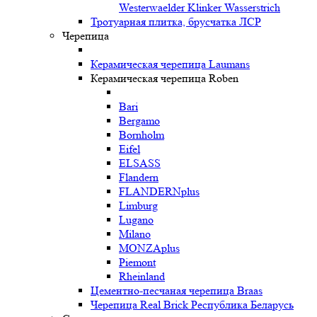
Westerwaelder Klinker Wasserstrich
Тротуарная плитка, брусчатка ЛСР
Черепица
Керамическая черепица Laumans
Керамическая черепица Roben
Bari
Bergamo
Bornholm
Eifel
ELSASS
Flandern
FLANDERNplus
Limburg
Lugano
Milano
MONZAplus
Piemont
Rheinland
Цементно-песчаная черепица Braas
Черепица Real Brick Республика Беларусь