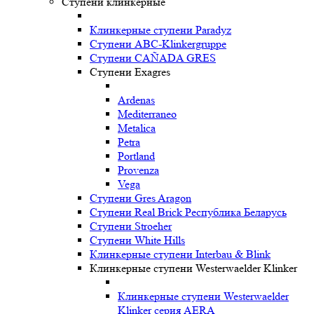
Ступени клинкерные
Клинкерные ступени Paradyz
Ступени ABC-Klinkergruppe
Ступени CAÑADA GRES
Ступени Exagres
Ardenas
Mediterraneo
Metalica
Petra
Portland
Provenza
Vega
Ступени Gres Aragon
Ступени Real Brick Республика Беларусь
Ступени Stroeher
Ступени White Hills
Клинкерные ступени Interbau & Blink
Клинкерные ступени Westerwaelder Klinker
Клинкерные ступени Westerwaelder
Klinker серия AERA