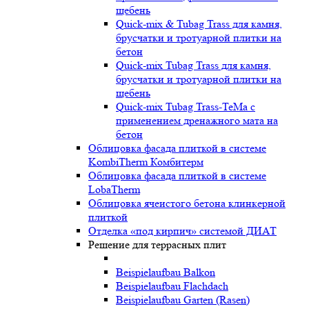
щебень
Quick-mix & Tubag Trass для камня,
брусчатки и тротуарной плитки на
бетон
Quick-mix Tubag Trass для камня,
брусчатки и тротуарной плитки на
щебень
Quick-mix Tubag Trass-TeMa с
применением дренажного мата на
бетон
Облицовка фасада плиткой в системе
KombiTherm Комбитерм
Облицовка фасада плиткой в системе
LobaTherm
Облицовка ячеистого бетона клинкерной
плиткой
Отделка «под кирпич» системой ДИАТ
Решение для террасных плит
Beispielaufbau Balkon
Beispielaufbau Flachdach
Beispielaufbau Garten (Rasen)