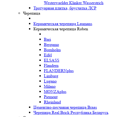
Westerwaelder Klinker Wasserstrich
Тротуарная плитка, брусчатка ЛСР
Черепица
Керамическая черепица Laumans
Керамическая черепица Roben
Bari
Bergamo
Bornholm
Eifel
ELSASS
Flandern
FLANDERNplus
Limburg
Lugano
Milano
MONZAplus
Piemont
Rheinland
Цементно-песчаная черепица Braas
Черепица Real Brick Республика Беларусь