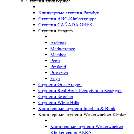
Ступени клинкерные
Клинкерные ступени Paradyz
Ступени ABC-Klinkergruppe
Ступени CAÑADA GRES
Ступени Exagres
Ardenas
Mediterraneo
Metalica
Petra
Portland
Provenza
Vega
Ступени Gres Aragon
Ступени Real Brick Республика Беларусь
Ступени Stroeher
Ступени White Hills
Клинкерные ступени Interbau & Blink
Клинкерные ступени Westerwaelder Klinker
Клинкерные ступени Westerwaelder
Klinker серия AERA