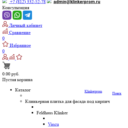
+7 (812) 332-52-78
admin@klinkerprom.ru
Консультация
Личный кабинет
Сравнение
0
Избранное
0
0.00 руб.
Пустая корзина
Каталог
Klinkerprom
Поиск
Клинкерная плитка для фасада под кирпич
Feldhaus Klinker
Vascu