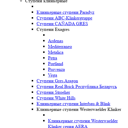
Ступени клинкерные
Клинкерные ступени Paradyz
Ступени ABC-Klinkergruppe
Ступени CAÑADA GRES
Ступени Exagres
Ardenas
Mediterraneo
Metalica
Petra
Portland
Provenza
Vega
Ступени Gres Aragon
Ступени Real Brick Республика Беларусь
Ступени Stroeher
Ступени White Hills
Клинкерные ступени Interbau & Blink
Клинкерные ступени Westerwaelder Klinker
Клинкерные ступени Westerwaelder
Klinker серия AERA