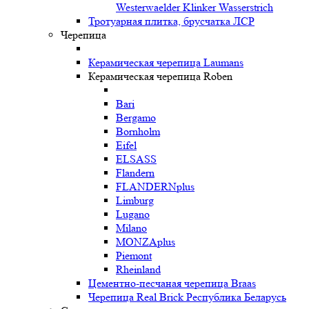
Westerwaelder Klinker Wasserstrich
Тротуарная плитка, брусчатка ЛСР
Черепица
Керамическая черепица Laumans
Керамическая черепица Roben
Bari
Bergamo
Bornholm
Eifel
ELSASS
Flandern
FLANDERNplus
Limburg
Lugano
Milano
MONZAplus
Piemont
Rheinland
Цементно-песчаная черепица Braas
Черепица Real Brick Республика Беларусь