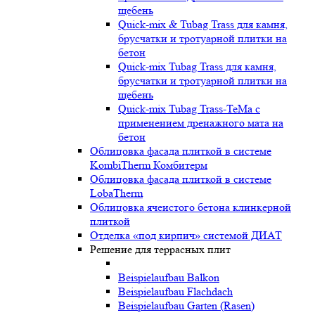
щебень
Quick-mix & Tubag Trass для камня,
брусчатки и тротуарной плитки на
бетон
Quick-mix Tubag Trass для камня,
брусчатки и тротуарной плитки на
щебень
Quick-mix Tubag Trass-TeMa с
применением дренажного мата на
бетон
Облицовка фасада плиткой в системе
KombiTherm Комбитерм
Облицовка фасада плиткой в системе
LobaTherm
Облицовка ячеистого бетона клинкерной
плиткой
Отделка «под кирпич» системой ДИАТ
Решение для террасных плит
Beispielaufbau Balkon
Beispielaufbau Flachdach
Beispielaufbau Garten (Rasen)