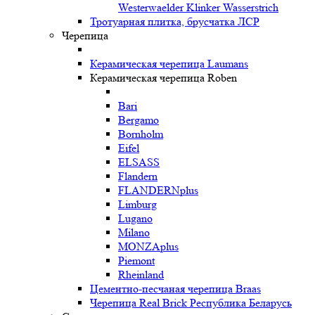
Westerwaelder Klinker Wasserstrich
Тротуарная плитка, брусчатка ЛСР
Черепица
Керамическая черепица Laumans
Керамическая черепица Roben
Bari
Bergamo
Bornholm
Eifel
ELSASS
Flandern
FLANDERNplus
Limburg
Lugano
Milano
MONZAplus
Piemont
Rheinland
Цементно-песчаная черепица Braas
Черепица Real Brick Республика Беларусь