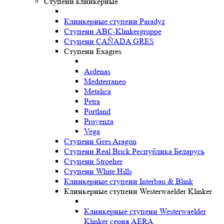
Ступени клинкерные
Клинкерные ступени Paradyz
Ступени ABC-Klinkergruppe
Ступени CAÑADA GRES
Ступени Exagres
Ardenas
Mediterraneo
Metalica
Petra
Portland
Provenza
Vega
Ступени Gres Aragon
Ступени Real Brick Республика Беларусь
Ступени Stroeher
Ступени White Hills
Клинкерные ступени Interbau & Blink
Клинкерные ступени Westerwaelder Klinker
Клинкерные ступени Westerwaelder
Klinker серия AERA