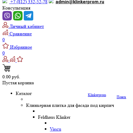
+7 (812) 332-52-78
admin@klinkerprom.ru
Консультация
Личный кабинет
Сравнение
0
Избранное
0
0.00 руб.
Пустая корзина
Каталог
Klinkerprom
Поиск
Клинкерная плитка для фасада под кирпич
Feldhaus Klinker
Vascu