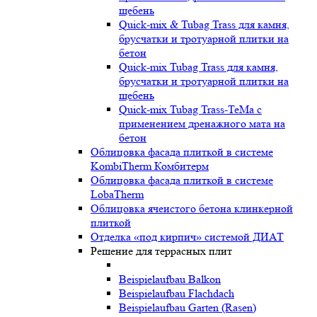
щебень
Quick-mix & Tubag Trass для камня,
брусчатки и тротуарной плитки на
бетон
Quick-mix Tubag Trass для камня,
брусчатки и тротуарной плитки на
щебень
Quick-mix Tubag Trass-TeMa с
применением дренажного мата на
бетон
Облицовка фасада плиткой в системе
KombiTherm Комбитерм
Облицовка фасада плиткой в системе
LobaTherm
Облицовка ячеистого бетона клинкерной
плиткой
Отделка «под кирпич» системой ДИАТ
Решение для террасных плит
Beispielaufbau Balkon
Beispielaufbau Flachdach
Beispielaufbau Garten (Rasen)