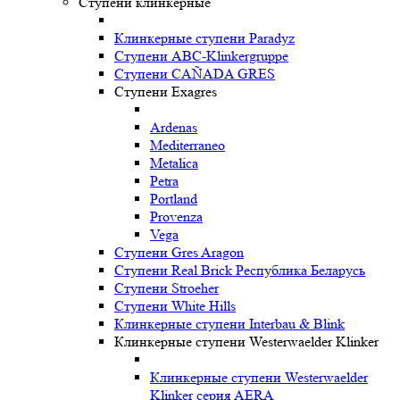
Ступени клинкерные
Клинкерные ступени Paradyz
Ступени ABC-Klinkergruppe
Ступени CAÑADA GRES
Ступени Exagres
Ardenas
Mediterraneo
Metalica
Petra
Portland
Provenza
Vega
Ступени Gres Aragon
Ступени Real Brick Республика Беларусь
Ступени Stroeher
Ступени White Hills
Клинкерные ступени Interbau & Blink
Клинкерные ступени Westerwaelder Klinker
Клинкерные ступени Westerwaelder
Klinker серия AERA