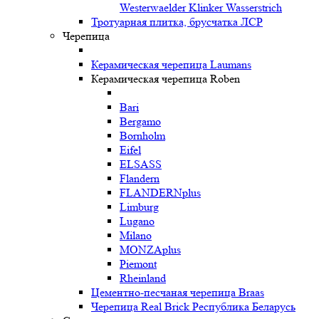
Westerwaelder Klinker Wasserstrich
Тротуарная плитка, брусчатка ЛСР
Черепица
Керамическая черепица Laumans
Керамическая черепица Roben
Bari
Bergamo
Bornholm
Eifel
ELSASS
Flandern
FLANDERNplus
Limburg
Lugano
Milano
MONZAplus
Piemont
Rheinland
Цементно-песчаная черепица Braas
Черепица Real Brick Республика Беларусь