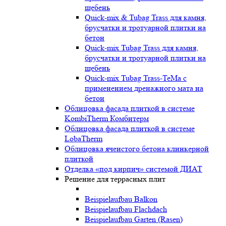
щебень
Quick-mix & Tubag Trass для камня,
брусчатки и тротуарной плитки на
бетон
Quick-mix Tubag Trass для камня,
брусчатки и тротуарной плитки на
щебень
Quick-mix Tubag Trass-TeMa с
применением дренажного мата на
бетон
Облицовка фасада плиткой в системе
KombiTherm Комбитерм
Облицовка фасада плиткой в системе
LobaTherm
Облицовка ячеистого бетона клинкерной
плиткой
Отделка «под кирпич» системой ДИАТ
Решение для террасных плит
Beispielaufbau Balkon
Beispielaufbau Flachdach
Beispielaufbau Garten (Rasen)