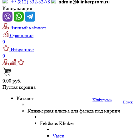
+7 (812) 332-52-78
admin@klinkerprom.ru
Консультация
Личный кабинет
Сравнение
0
Избранное
0
0.00 руб.
Пустая корзина
Каталог
Klinkerprom
Поиск
Клинкерная плитка для фасада под кирпич
Feldhaus Klinker
Vascu