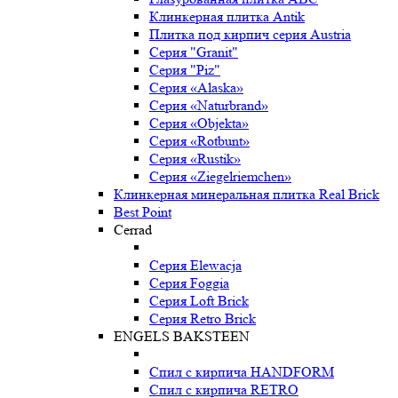
Клинкерная плитка Antik
Плитка под кирпич серия Austria
Серия "Granit"
Серия "Piz"
Серия «Alaska»
Серия «Naturbrand»
Серия «Objekta»
Серия «Rotbunt»
Серия «Rustik»
Серия «Ziegelriemchen»
Клинкерная минеральная плитка Real Brick
Best Point
Cerrad
Серия Elewacja
Серия Foggia
Серия Loft Brick
Серия Retro Brick
ENGELS BAKSTEEN
Спил с кирпича HANDFORM
Спил с кирпича RETRO