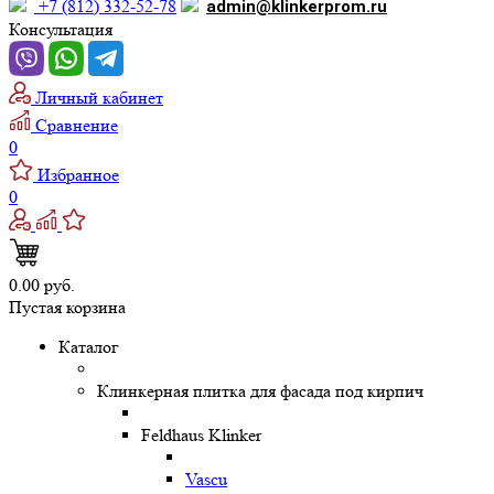
+7 (812) 332-52-78
admin@klinkerprom.ru
Консультация
Личный кабинет
Сравнение
0
Избранное
0
0.00 руб.
Пустая корзина
Каталог
Клинкерная плитка для фасада под кирпич
Feldhaus Klinker
Vascu