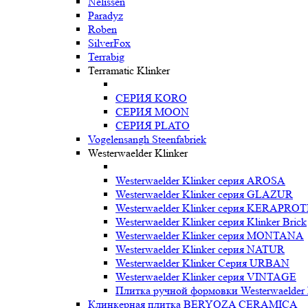
Nelissen
Paradyz
Roben
SilverFox
Terrabig
Terramatic Klinker
СЕРИЯ KORO
СЕРИЯ MOON
СЕРИЯ PLATO
Vogelensangh Steenfabriek
Westerwaelder Klinker
Westerwaelder Klinker серия AROSA
Westerwaelder Klinker серия GLAZUR
Westerwaelder Klinker серия KERAPRO
Westerwaelder Klinker серия Klinker Brick
Westerwaelder Klinker серия MONTANA
Westerwaelder Klinker серия NATUR
Westerwaelder Klinker Серия URBAN
Westerwaelder Klinker серия VINTAGE
Плитка ручной формовки Westerwaelder 
Клинкерная плитка BERYOZA CERAMICA