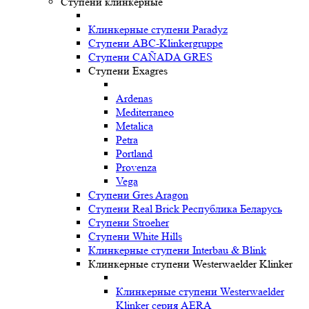
Ступени клинкерные
Клинкерные ступени Paradyz
Ступени ABC-Klinkergruppe
Ступени CAÑADA GRES
Ступени Exagres
Ardenas
Mediterraneo
Metalica
Petra
Portland
Provenza
Vega
Ступени Gres Aragon
Ступени Real Brick Республика Беларусь
Ступени Stroeher
Ступени White Hills
Клинкерные ступени Interbau & Blink
Клинкерные ступени Westerwaelder Klinker
Клинкерные ступени Westerwaelder
Klinker серия AERA