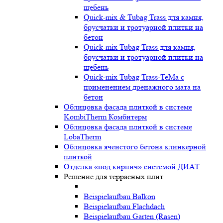
щебень
Quick-mix & Tubag Trass для камня,
брусчатки и тротуарной плитки на
бетон
Quick-mix Tubag Trass для камня,
брусчатки и тротуарной плитки на
щебень
Quick-mix Tubag Trass-TeMa с
применением дренажного мата на
бетон
Облицовка фасада плиткой в системе
KombiTherm Комбитерм
Облицовка фасада плиткой в системе
LobaTherm
Облицовка ячеистого бетона клинкерной
плиткой
Отделка «под кирпич» системой ДИАТ
Решение для террасных плит
Beispielaufbau Balkon
Beispielaufbau Flachdach
Beispielaufbau Garten (Rasen)