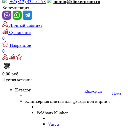
+7 (812) 332-52-78
admin@klinkerprom.ru
Консультация
Личный кабинет
Сравнение
0
Избранное
0
0.00 руб.
Пустая корзина
Каталог
Klinkerprom
Поиск
Клинкерная плитка для фасада под кирпич
Feldhaus Klinker
Vascu