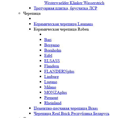
Westerwaelder Klinker Wasserstrich
Тротуарная плитка, брусчатка ЛСР
Черепица
Керамическая черепица Laumans
Керамическая черепица Roben
Bari
Bergamo
Bornholm
Eifel
ELSASS
Flandern
FLANDERNplus
Limburg
Lugano
Milano
MONZAplus
Piemont
Rheinland
Цементно-песчаная черепица Braas
Черепица Real Brick Республика Беларусь