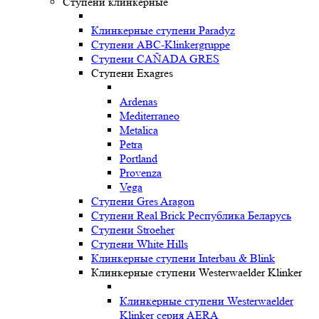
Ступени клинкерные
Клинкерные ступени Paradyz
Ступени ABC-Klinkergruppe
Ступени CAÑADA GRES
Ступени Exagres
Ardenas
Mediterraneo
Metalica
Petra
Portland
Provenza
Vega
Ступени Gres Aragon
Ступени Real Brick Республика Беларусь
Ступени Stroeher
Ступени White Hills
Клинкерные ступени Interbau & Blink
Клинкерные ступени Westerwaelder Klinker
Клинкерные ступени Westerwaelder
Klinker серия AERA