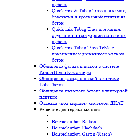
щебень
Quick-mix & Tubag Trass для камня,
брусчатки и тротуарной плитки на
бетон
Quick-mix Tubag Trass для камня,
брусчатки и тротуарной плитки на
щебень
Quick-mix Tubag Trass-TeMa с
применением дренажного мата на
бетон
Облицовка фасада плиткой в системе
KombiTherm Комбитерм
Облицовка фасада плиткой в системе
LobaTherm
Облицовка ячеистого бетона клинкерной
плиткой
Отделка «под кирпич» системой ДИАТ
Решение для террасных плит
Beispielaufbau Balkon
Beispielaufbau Flachdach
Beispielaufbau Garten (Rasen)