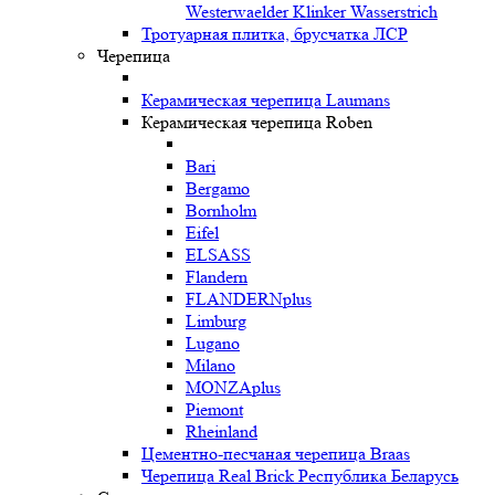
Westerwaelder Klinker Wasserstrich
Тротуарная плитка, брусчатка ЛСР
Черепица
Керамическая черепица Laumans
Керамическая черепица Roben
Bari
Bergamo
Bornholm
Eifel
ELSASS
Flandern
FLANDERNplus
Limburg
Lugano
Milano
MONZAplus
Piemont
Rheinland
Цементно-песчаная черепица Braas
Черепица Real Brick Республика Беларусь