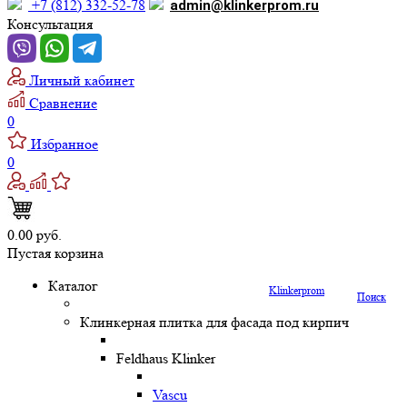
+7 (812) 332-52-78
admin@klinkerprom.ru
Консультация
Личный кабинет
Сравнение
0
Избранное
0
0.00 руб.
Пустая корзина
Каталог
Klinkerprom
Поиск
Клинкерная плитка для фасада под кирпич
Feldhaus Klinker
Vascu