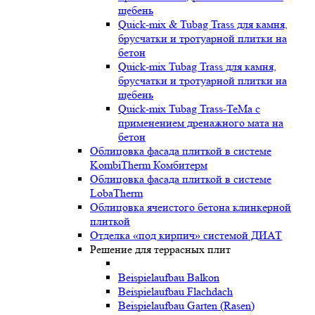
щебень
Quick-mix & Tubag Trass для камня,
брусчатки и тротуарной плитки на
бетон
Quick-mix Tubag Trass для камня,
брусчатки и тротуарной плитки на
щебень
Quick-mix Tubag Trass-TeMa с
применением дренажного мата на
бетон
Облицовка фасада плиткой в системе
KombiTherm Комбитерм
Облицовка фасада плиткой в системе
LobaTherm
Облицовка ячеистого бетона клинкерной
плиткой
Отделка «под кирпич» системой ДИАТ
Решение для террасных плит
Beispielaufbau Balkon
Beispielaufbau Flachdach
Beispielaufbau Garten (Rasen)