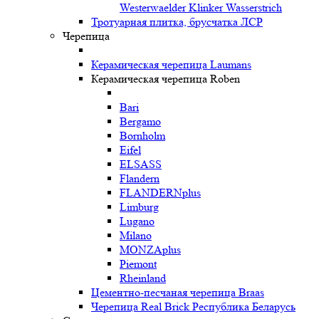
Westerwaelder Klinker Wasserstrich
Тротуарная плитка, брусчатка ЛСР
Черепица
Керамическая черепица Laumans
Керамическая черепица Roben
Bari
Bergamo
Bornholm
Eifel
ELSASS
Flandern
FLANDERNplus
Limburg
Lugano
Milano
MONZAplus
Piemont
Rheinland
Цементно-песчаная черепица Braas
Черепица Real Brick Республика Беларусь