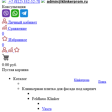
+7 (812) 332-52-78
admin@klinkerprom.ru
Консультация
Личный кабинет
Сравнение
0
Избранное
0
0.00 руб.
Пустая корзина
Каталог
Klinkerprom
Поиск
Клинкерная плитка для фасада под кирпич
Feldhaus Klinker
Vascu