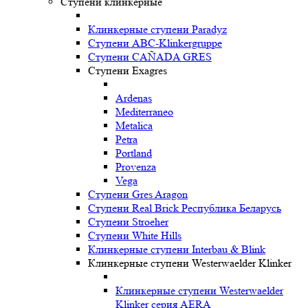
Ступени клинкерные
Клинкерные ступени Paradyz
Ступени ABC-Klinkergruppe
Ступени CAÑADA GRES
Ступени Exagres
Ardenas
Mediterraneo
Metalica
Petra
Portland
Provenza
Vega
Ступени Gres Aragon
Ступени Real Brick Республика Беларусь
Ступени Stroeher
Ступени White Hills
Клинкерные ступени Interbau & Blink
Клинкерные ступени Westerwaelder Klinker
Клинкерные ступени Westerwaelder
Klinker серия AERA