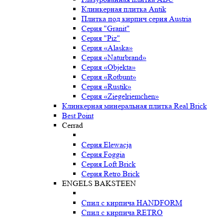
Клинкерная плитка Antik
Плитка под кирпич серия Austria
Серия "Granit"
Серия "Piz"
Серия «Alaska»
Серия «Naturbrand»
Серия «Objekta»
Серия «Rotbunt»
Серия «Rustik»
Серия «Ziegelriemchen»
Клинкерная минеральная плитка Real Brick
Best Point
Cerrad
Серия Elewacja
Серия Foggia
Серия Loft Brick
Серия Retro Brick
ENGELS BAKSTEEN
Спил с кирпича HANDFORM
Спил с кирпича RETRO