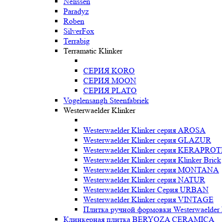
Nelissen
Paradyz
Roben
SilverFox
Terrabig
Terramatic Klinker
СЕРИЯ KORO
СЕРИЯ MOON
СЕРИЯ PLATO
Vogelensangh Steenfabriek
Westerwaelder Klinker
Westerwaelder Klinker серия AROSA
Westerwaelder Klinker серия GLAZUR
Westerwaelder Klinker серия KERAPRO
Westerwaelder Klinker серия Klinker Brick
Westerwaelder Klinker серия MONTANA
Westerwaelder Klinker серия NATUR
Westerwaelder Klinker Серия URBAN
Westerwaelder Klinker серия VINTAGE
Плитка ручной формовки Westerwaelder 
Клинкерная плитка BERYOZA CERAMICA