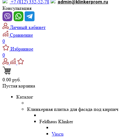
+7 (812) 332-52-78
admin@klinkerprom.ru
Консультация
Личный кабинет
Сравнение
0
Избранное
0
0.00 руб.
Пустая корзина
Каталог
Клинкерная плитка для фасада под кирпич
Feldhaus Klinker
Vascu