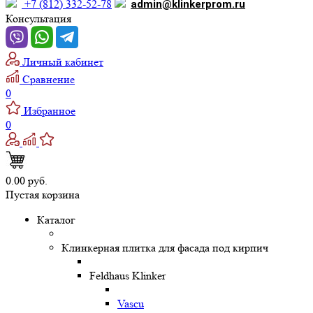
+7 (812) 332-52-78
admin@klinkerprom.ru
Консультация
Личный кабинет
Сравнение
0
Избранное
0
0.00 руб.
Пустая корзина
Каталог
Клинкерная плитка для фасада под кирпич
Feldhaus Klinker
Vascu