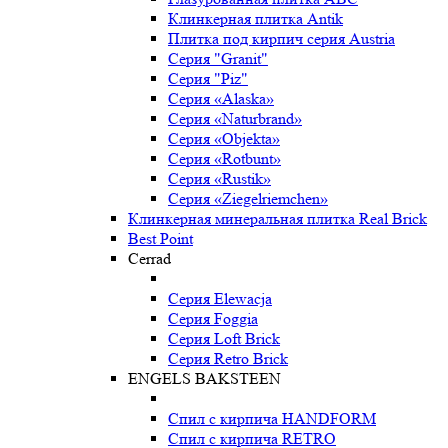
Клинкерная плитка Antik
Плитка под кирпич серия Austria
Серия "Granit"
Серия "Piz"
Серия «Alaska»
Серия «Naturbrand»
Серия «Objekta»
Серия «Rotbunt»
Серия «Rustik»
Серия «Ziegelriemchen»
Клинкерная минеральная плитка Real Brick
Best Point
Cerrad
Серия Elewacja
Серия Foggia
Серия Loft Brick
Серия Retro Brick
ENGELS BAKSTEEN
Спил с кирпича HANDFORM
Спил с кирпича RETRO