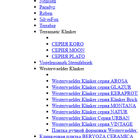
Nelissen
Paradyz
Roben
SilverFox
Terrabig
Terramatic Klinker
СЕРИЯ KORO
СЕРИЯ MOON
СЕРИЯ PLATO
Vogelensangh Steenfabriek
Westerwaelder Klinker
Westerwaelder Klinker серия AROSA
Westerwaelder Klinker серия GLAZUR
Westerwaelder Klinker серия KERAPRO
Westerwaelder Klinker серия Klinker Brick
Westerwaelder Klinker серия MONTANA
Westerwaelder Klinker серия NATUR
Westerwaelder Klinker Серия URBAN
Westerwaelder Klinker серия VINTAGE
Плитка ручной формовки Westerwaelder 
Клинкерная плитка BERYOZA CERAMICA