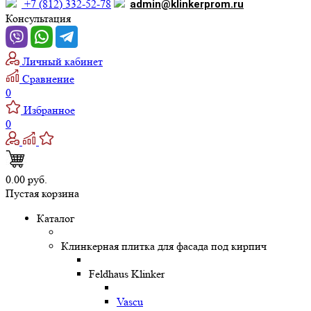
+7 (812) 332-52-78
admin@klinkerprom.ru
Консультация
Личный кабинет
Сравнение
0
Избранное
0
0.00 руб.
Пустая корзина
Каталог
Клинкерная плитка для фасада под кирпич
Feldhaus Klinker
Vascu