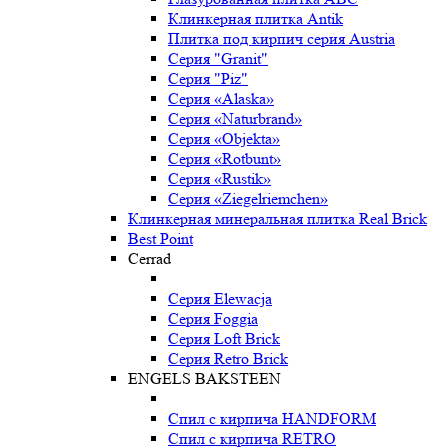
Клинкерная плитка Antik
Плитка под кирпич серия Austria
Серия "Granit"
Серия "Piz"
Серия «Alaska»
Серия «Naturbrand»
Серия «Objekta»
Серия «Rotbunt»
Серия «Rustik»
Серия «Ziegelriemchen»
Клинкерная минеральная плитка Real Brick
Best Point
Cerrad
Серия Elewacja
Серия Foggia
Серия Loft Brick
Серия Retro Brick
ENGELS BAKSTEEN
Спил с кирпича HANDFORM
Спил с кирпича RETRO