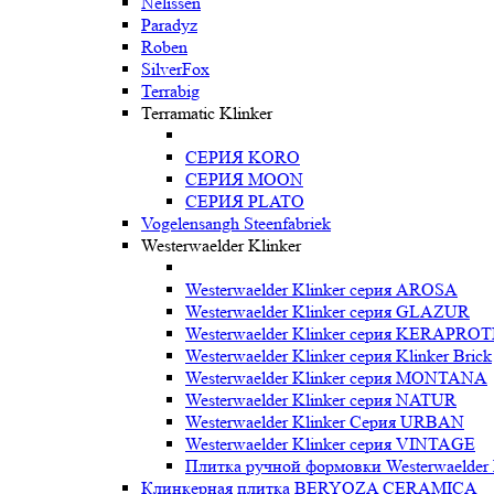
Nelissen
Paradyz
Roben
SilverFox
Terrabig
Terramatic Klinker
СЕРИЯ KORO
СЕРИЯ MOON
СЕРИЯ PLATO
Vogelensangh Steenfabriek
Westerwaelder Klinker
Westerwaelder Klinker серия AROSA
Westerwaelder Klinker серия GLAZUR
Westerwaelder Klinker серия KERAPRO
Westerwaelder Klinker серия Klinker Brick
Westerwaelder Klinker серия MONTANA
Westerwaelder Klinker серия NATUR
Westerwaelder Klinker Серия URBAN
Westerwaelder Klinker серия VINTAGE
Плитка ручной формовки Westerwaelder 
Клинкерная плитка BERYOZA CERAMICA