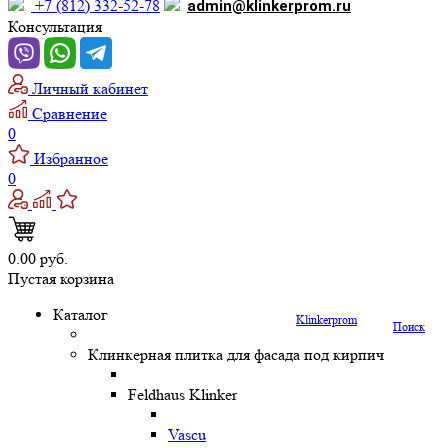
+7 (812) 332-52-78
admin@klinkerprom.ru
Консультация
Личный кабинет
Сравнение
0
Избранное
0
0.00 руб.
Пустая корзина
Каталог
Klinkerprom
Поиск
Клинкерная плитка для фасада под кирпич
Feldhaus Klinker
Vascu