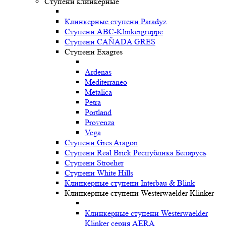
Ступени клинкерные
Клинкерные ступени Paradyz
Ступени ABC-Klinkergruppe
Ступени CAÑADA GRES
Ступени Exagres
Ardenas
Mediterraneo
Metalica
Petra
Portland
Provenza
Vega
Ступени Gres Aragon
Ступени Real Brick Республика Беларусь
Ступени Stroeher
Ступени White Hills
Клинкерные ступени Interbau & Blink
Клинкерные ступени Westerwaelder Klinker
Клинкерные ступени Westerwaelder
Klinker серия AERA