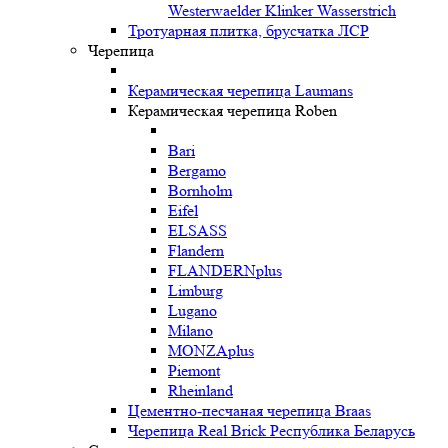
Westerwaelder Klinker Wasserstrich
Тротуарная плитка, брусчатка ЛСР
Черепица
Керамическая черепица Laumans
Керамическая черепица Roben
Bari
Bergamo
Bornholm
Eifel
ELSASS
Flandern
FLANDERNplus
Limburg
Lugano
Milano
MONZAplus
Piemont
Rheinland
Цементно-песчаная черепица Braas
Черепица Real Brick Республика Беларусь