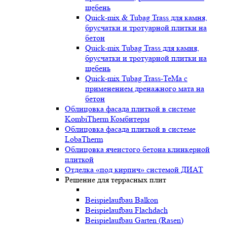
щебень
Quick-mix & Tubag Trass для камня,
брусчатки и тротуарной плитки на
бетон
Quick-mix Tubag Trass для камня,
брусчатки и тротуарной плитки на
щебень
Quick-mix Tubag Trass-TeMa с
применением дренажного мата на
бетон
Облицовка фасада плиткой в системе
KombiTherm Комбитерм
Облицовка фасада плиткой в системе
LobaTherm
Облицовка ячеистого бетона клинкерной
плиткой
Отделка «под кирпич» системой ДИАТ
Решение для террасных плит
Beispielaufbau Balkon
Beispielaufbau Flachdach
Beispielaufbau Garten (Rasen)