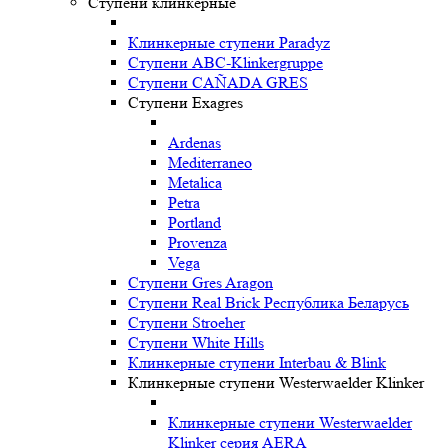
Ступени клинкерные
Клинкерные ступени Paradyz
Ступени ABC-Klinkergruppe
Ступени CAÑADA GRES
Ступени Exagres
Ardenas
Mediterraneo
Metalica
Petra
Portland
Provenza
Vega
Ступени Gres Aragon
Ступени Real Brick Республика Беларусь
Ступени Stroeher
Ступени White Hills
Клинкерные ступени Interbau & Blink
Клинкерные ступени Westerwaelder Klinker
Клинкерные ступени Westerwaelder
Klinker серия AERA