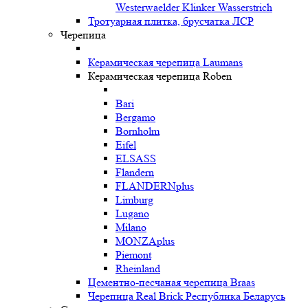
Westerwaelder Klinker Wasserstrich
Тротуарная плитка, брусчатка ЛСР
Черепица
Керамическая черепица Laumans
Керамическая черепица Roben
Bari
Bergamo
Bornholm
Eifel
ELSASS
Flandern
FLANDERNplus
Limburg
Lugano
Milano
MONZAplus
Piemont
Rheinland
Цементно-песчаная черепица Braas
Черепица Real Brick Республика Беларусь