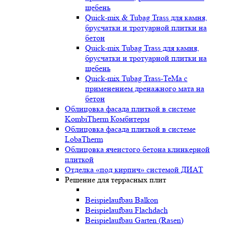
щебень
Quick-mix & Tubag Trass для камня,
брусчатки и тротуарной плитки на
бетон
Quick-mix Tubag Trass для камня,
брусчатки и тротуарной плитки на
щебень
Quick-mix Tubag Trass-TeMa с
применением дренажного мата на
бетон
Облицовка фасада плиткой в системе
KombiTherm Комбитерм
Облицовка фасада плиткой в системе
LobaTherm
Облицовка ячеистого бетона клинкерной
плиткой
Отделка «под кирпич» системой ДИАТ
Решение для террасных плит
Beispielaufbau Balkon
Beispielaufbau Flachdach
Beispielaufbau Garten (Rasen)