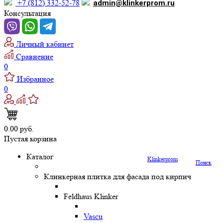
+7 (812) 332-52-78
admin@klinkerprom.ru
Консультация
Личный кабинет
Сравнение
0
Избранное
0
0.00 руб.
Пустая корзина
Каталог
Klinkerprom
Поиск
Клинкерная плитка для фасада под кирпич
Feldhaus Klinker
Vascu