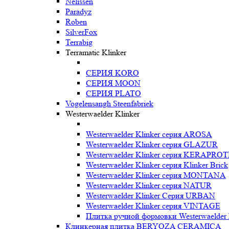
Nelissen
Paradyz
Roben
SilverFox
Terrabig
Terramatic Klinker
СЕРИЯ KORO
СЕРИЯ MOON
СЕРИЯ PLATO
Vogelensangh Steenfabriek
Westerwaelder Klinker
Westerwaelder Klinker серия AROSA
Westerwaelder Klinker серия GLAZUR
Westerwaelder Klinker серия KERAPRO
Westerwaelder Klinker серия Klinker Brick
Westerwaelder Klinker серия MONTANA
Westerwaelder Klinker серия NATUR
Westerwaelder Klinker Серия URBAN
Westerwaelder Klinker серия VINTAGE
Плитка ручной формовки Westerwaelder 
Клинкерная плитка BERYOZA CERAMICA