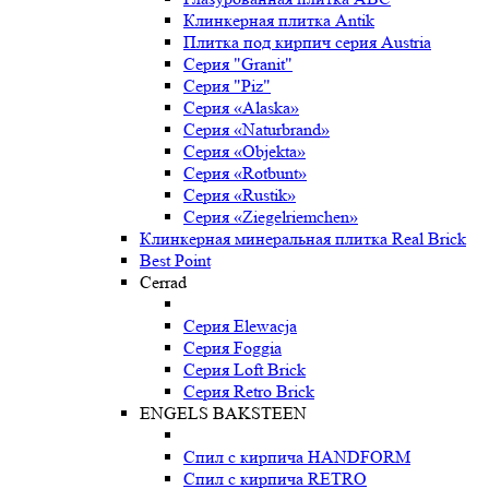
Клинкерная плитка Antik
Плитка под кирпич серия Austria
Серия "Granit"
Серия "Piz"
Серия «Alaska»
Серия «Naturbrand»
Серия «Objekta»
Серия «Rotbunt»
Серия «Rustik»
Серия «Ziegelriemchen»
Клинкерная минеральная плитка Real Brick
Best Point
Cerrad
Серия Elewacja
Серия Foggia
Серия Loft Brick
Серия Retro Brick
ENGELS BAKSTEEN
Спил с кирпича HANDFORM
Спил с кирпича RETRO