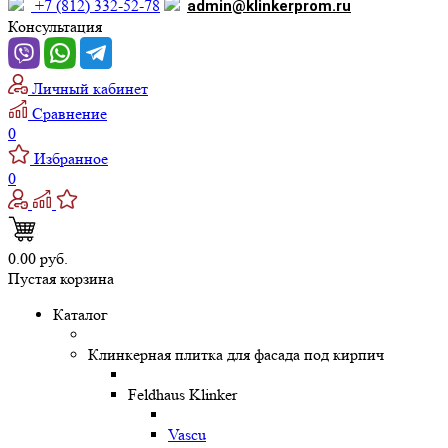
+7 (812) 332-52-78
admin@klinkerprom.ru
Консультация
Личный кабинет
Сравнение
0
Избранное
0
0.00 руб.
Пустая корзина
Каталог
Клинкерная плитка для фасада под кирпич
Feldhaus Klinker
Vascu