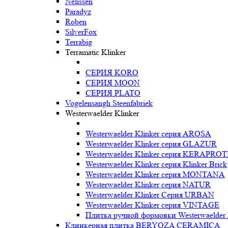
Nelissen
Paradyz
Roben
SilverFox
Terrabig
Terramatic Klinker
СЕРИЯ KORO
СЕРИЯ MOON
СЕРИЯ PLATO
Vogelensangh Steenfabriek
Westerwaelder Klinker
Westerwaelder Klinker серия AROSA
Westerwaelder Klinker серия GLAZUR
Westerwaelder Klinker серия KERAPRO
Westerwaelder Klinker серия Klinker Brick
Westerwaelder Klinker серия MONTANA
Westerwaelder Klinker серия NATUR
Westerwaelder Klinker Серия URBAN
Westerwaelder Klinker серия VINTAGE
Плитка ручной формовки Westerwaelder 
Клинкерная плитка BERYOZA CERAMICA