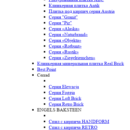
Клинкерная плитка Antik
Плитка под кирпич серия Austria
Серия "Granit"
Серия "Piz"
Серия «Alaska»
Серия «Naturbrand»
Серия «Objekta»
Серия «Rotbunt»
Серия «Rustik»
Серия «Ziegelriemchen»
Клинкерная минеральная плитка Real Brick
Best Point
Cerrad
Серия Elewacja
Серия Foggia
Серия Loft Brick
Серия Retro Brick
ENGELS BAKSTEEN
Спил с кирпича HANDFORM
Спил с кирпича RETRO