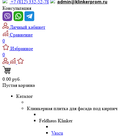
+7 (812) 332-52-78
admin@klinkerprom.ru
Консультация
Личный кабинет
Сравнение
0
Избранное
0
0.00 руб.
Пустая корзина
Каталог
Клинкерная плитка для фасада под кирпич
Feldhaus Klinker
Vascu