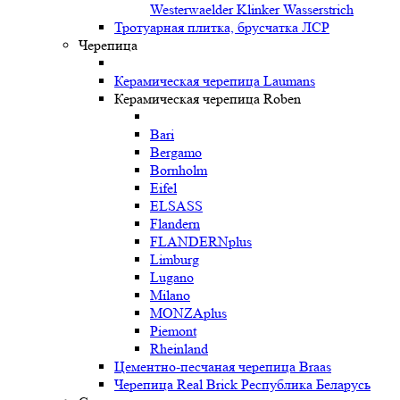
Westerwaelder Klinker Wasserstrich
Тротуарная плитка, брусчатка ЛСР
Черепица
Керамическая черепица Laumans
Керамическая черепица Roben
Bari
Bergamo
Bornholm
Eifel
ELSASS
Flandern
FLANDERNplus
Limburg
Lugano
Milano
MONZAplus
Piemont
Rheinland
Цементно-песчаная черепица Braas
Черепица Real Brick Республика Беларусь