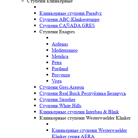
Ступени клинкерные
Клинкерные ступени Paradyz
Ступени ABC-Klinkergruppe
Ступени CAÑADA GRES
Ступени Exagres
Ardenas
Mediterraneo
Metalica
Petra
Portland
Provenza
Vega
Ступени Gres Aragon
Ступени Real Brick Республика Беларусь
Ступени Stroeher
Ступени White Hills
Клинкерные ступени Interbau & Blink
Клинкерные ступени Westerwaelder Klinker
Клинкерные ступени Westerwaelder
Klinker серия AERA