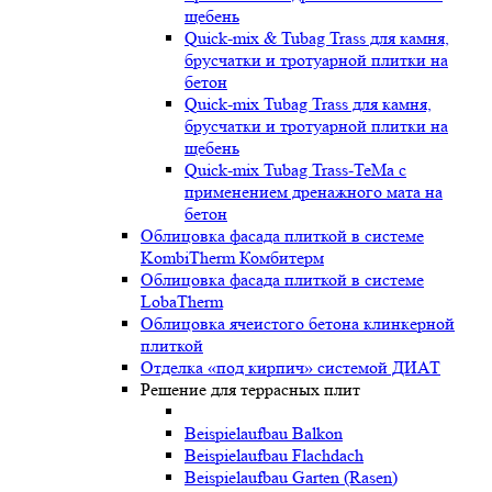
щебень
Quick-mix & Tubag Trass для камня,
брусчатки и тротуарной плитки на
бетон
Quick-mix Tubag Trass для камня,
брусчатки и тротуарной плитки на
щебень
Quick-mix Tubag Trass-TeMa с
применением дренажного мата на
бетон
Облицовка фасада плиткой в системе
KombiTherm Комбитерм
Облицовка фасада плиткой в системе
LobaTherm
Облицовка ячеистого бетона клинкерной
плиткой
Отделка «под кирпич» системой ДИАТ
Решение для террасных плит
Beispielaufbau Balkon
Beispielaufbau Flachdach
Beispielaufbau Garten (Rasen)