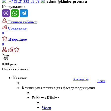
+7 (812) 332-52-78
admin@klinkerprom.ru
Консультация
Личный кабинет
Сравнение
0
Избранное
0
0.00 руб.
Пустая корзина
Каталог
Klinkerprom
Поиск
Клинкерная плитка для фасада под кирпич
Feldhaus Klinker
Vascu