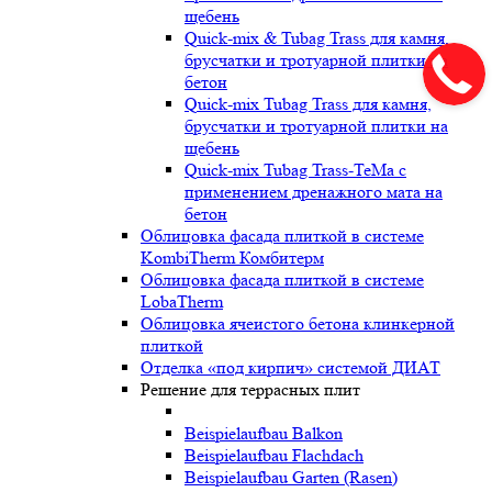
щебень
Quick-mix & Tubag Trass для камня,
брусчатки и тротуарной плитки на
бетон
Quick-mix Tubag Trass для камня,
брусчатки и тротуарной плитки на
щебень
Quick-mix Tubag Trass-TeMa с
применением дренажного мата на
бетон
Облицовка фасада плиткой в системе
KombiTherm Комбитерм
Облицовка фасада плиткой в системе
LobaTherm
Облицовка ячеистого бетона клинкерной
плиткой
Отделка «под кирпич» системой ДИАТ
Решение для террасных плит
Beispielaufbau Balkon
Beispielaufbau Flachdach
Beispielaufbau Garten (Rasen)