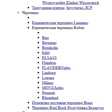
Westerwaelder Klinker Wasserstrich
Тротуарная плитка, брусчатка ЛСР
Черепица
Керамическая черепица Laumans
Керамическая черепица Roben
Bari
Bergamo
Bornholm
Eifel
ELSASS
Flandern
FLANDERNplus
Limburg
Lugano
Milano
MONZAplus
Piemont
Rheinland
Цементно-песчаная черепица Braas
Черепица Real Brick Республика Беларусь