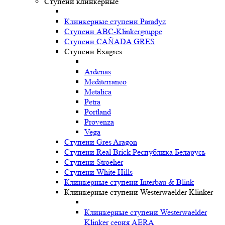
Ступени клинкерные
Клинкерные ступени Paradyz
Ступени ABC-Klinkergruppe
Ступени CAÑADA GRES
Ступени Exagres
Ardenas
Mediterraneo
Metalica
Petra
Portland
Provenza
Vega
Ступени Gres Aragon
Ступени Real Brick Республика Беларусь
Ступени Stroeher
Ступени White Hills
Клинкерные ступени Interbau & Blink
Клинкерные ступени Westerwaelder Klinker
Клинкерные ступени Westerwaelder
Klinker серия AERA