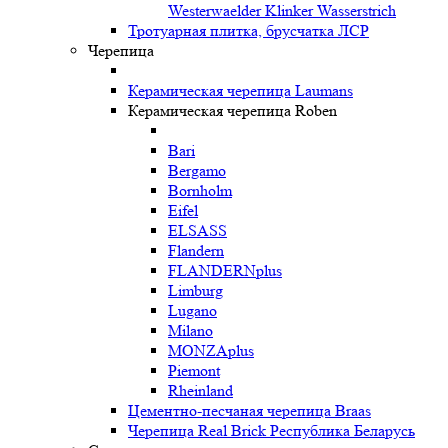
Westerwaelder Klinker Wasserstrich
Тротуарная плитка, брусчатка ЛСР
Черепица
Керамическая черепица Laumans
Керамическая черепица Roben
Bari
Bergamo
Bornholm
Eifel
ELSASS
Flandern
FLANDERNplus
Limburg
Lugano
Milano
MONZAplus
Piemont
Rheinland
Цементно-песчаная черепица Braas
Черепица Real Brick Республика Беларусь