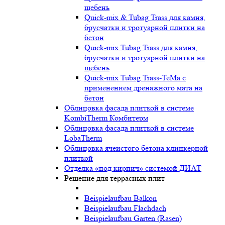
щебень
Quick-mix & Tubag Trass для камня,
брусчатки и тротуарной плитки на
бетон
Quick-mix Tubag Trass для камня,
брусчатки и тротуарной плитки на
щебень
Quick-mix Tubag Trass-TeMa с
применением дренажного мата на
бетон
Облицовка фасада плиткой в системе
KombiTherm Комбитерм
Облицовка фасада плиткой в системе
LobaTherm
Облицовка ячеистого бетона клинкерной
плиткой
Отделка «под кирпич» системой ДИАТ
Решение для террасных плит
Beispielaufbau Balkon
Beispielaufbau Flachdach
Beispielaufbau Garten (Rasen)