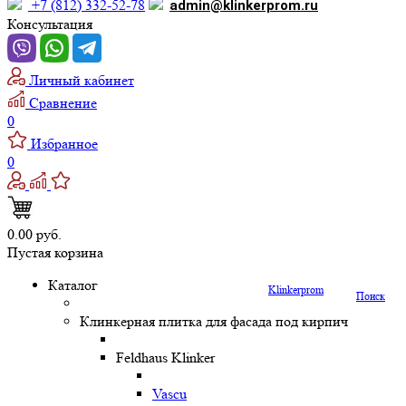
+7 (812) 332-52-78
admin@klinkerprom.ru
Консультация
Личный кабинет
Сравнение
0
Избранное
0
0.00 руб.
Пустая корзина
Каталог
Klinkerprom
Поиск
Клинкерная плитка для фасада под кирпич
Feldhaus Klinker
Vascu