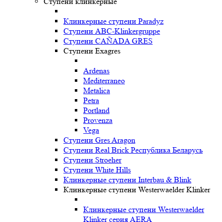
Ступени клинкерные
Клинкерные ступени Paradyz
Ступени ABC-Klinkergruppe
Ступени CAÑADA GRES
Ступени Exagres
Ardenas
Mediterraneo
Metalica
Petra
Portland
Provenza
Vega
Ступени Gres Aragon
Ступени Real Brick Республика Беларусь
Ступени Stroeher
Ступени White Hills
Клинкерные ступени Interbau & Blink
Клинкерные ступени Westerwaelder Klinker
Клинкерные ступени Westerwaelder
Klinker серия AERA